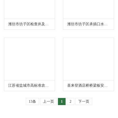
潍坊市坊子区检查井及承插口水泥管施工
潍坊市坊子区承插口水泥管施工
江苏省盐城市高标准农田施工
喜来登酒店桥桥梁板安装完成
13条
上一页
1
2
下一页